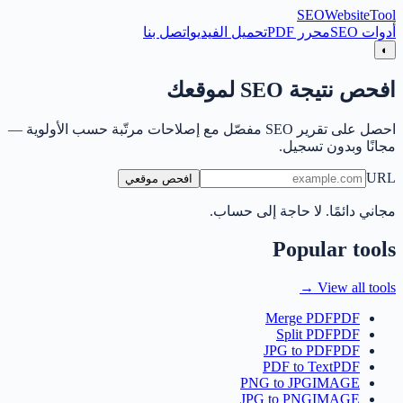
SEO
Website
Tool
أدوات SEO
محرر PDF
تحميل الفيديو
اتصل بنا
◐
افحص نتيجة SEO لموقعك
احصل على تقرير SEO مفصّل مع إصلاحات مرتّبة حسب الأولوية —
مجانًا وبدون تسجيل.
URL
افحص موقعي
مجاني دائمًا. لا حاجة إلى حساب.
Popular tools
View all tools →
Merge PDF
PDF
Split PDF
PDF
JPG to PDF
PDF
PDF to Text
PDF
PNG to JPG
IMAGE
JPG to PNG
IMAGE