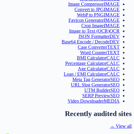
Image Compressor
IMAGE
Convert to JPG
IMAGE
WebP to PNG
IMAGE
Favicon Generator
IMAGE
Crop Image
IMAGE
Image to Text (OCR)
OCR
JSON Formatter
DEV
Base64 Encode / Decode
DEV
Case Converter
TEXT
Word Counter
TEXT
BMI Calculator
CALC
Percentage Calculator
CALC
Age Calculator
CALC
Loan / EMI Calculator
CALC
Meta Tag Generator
SEO
URL Slug Generator
SEO
UTM Builder
SEO
SERP Preview
SEO
Video Downloader
MEDIA
Recently audited sites
View all →