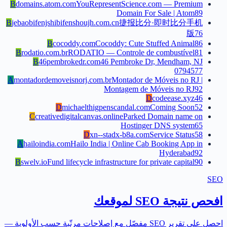
B
domains.atom.com
YouRepresentScience.com — Premium
Domain For Sale | Atom
89
B
jebaobifenjshibifenshoujh.com.cn
捷报比分·即时比分手机
版
76
B
cocoddy.com
Cocoddy: Cute Stuffed Animal
86
B
rodatio.com.br
RODATIO — Controle de combustível
81
B
46pembrokedr.com
46 Pembroke Dr, Mendham, NJ
07945
77
A
montadordemoveisnorj.com.br
Montador de Móveis no RJ |
Montagem de Móveis no RJ
92
D
codeease.xyz
46
D
michaelthigpenscandal.com
Coming Soon
52
C
creativedigitalcanvas.online
Parked Domain name on
Hostinger DNS system
65
D
xn--stadx-b8a.com
Service Status
58
A
hailoindia.com
Hailo India | Online Cab Booking App in
Hyderabad
92
B
swelv.io
Fund lifecycle infrastructure for private capital
90
SEO
افحص نتيجة SEO لموقعك
احصل على تقرير SEO مفصّل مع إصلاحات مرتّبة حسب الأولوية —