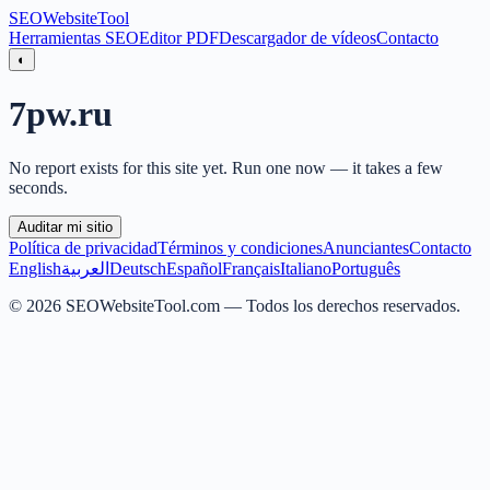
SEO
Website
Tool
Herramientas SEO
Editor PDF
Descargador de vídeos
Contacto
◐
7pw.ru
No report exists for this site yet. Run one now — it takes a few
seconds.
Auditar mi sitio
Política de privacidad
Términos y condiciones
Anunciantes
Contacto
English
العربية
Deutsch
Español
Français
Italiano
Português
©
2026
SEOWebsiteTool.com —
Todos los derechos reservados.